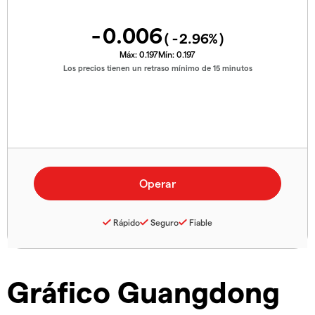
-0.006
(
-2.96
%)
Máx:
0.197
Mín:
0.197
Los precios tienen un retraso mínimo de 15 minutos
Rápido
Seguro
Fiable
Gráfico Guangdong