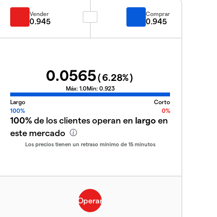
Vender
Comprar
0.945
0.945
0.0565
(
6.28
%)
Máx:
1.0
Mín:
0.923
Largo
Corto
100%
0%
100%
de los clientes operan en
largo
en
este mercado
Los precios tienen un retraso mínimo de 15 minutos