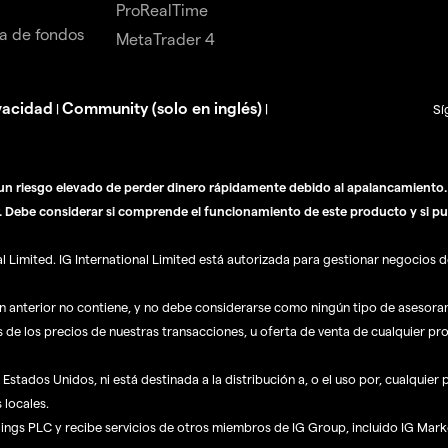
ProRealTime
da de fondos
MetaTrader 4
vacidad
Community (solo en inglés)
|
|
Sí
n riesgo elevado de perder dinero rápidamente debido al apalancamiento. E
. Debe considerar si comprende el funcionamiento de este producto y si pu
Limited. IG International Limited está autorizada para gestionar negocios de
ón anterior no contiene, y no debe considerarse como ningún tipo de asesor
s de los precios de nuestras transacciones, u oferta de venta de cualquier pr
Estados Unidos, ni está destinada a la distribución a, o el uso por, cualquier
 locales.
dings PLC y recibe servicios de otros miembros de IG Group, incluido IG Mark