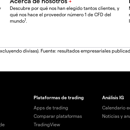
y
Descubre por qué nos han elegido tantos clientes, y
qué nos hace el proveedor número 1 de CFD del
1
mundo
.
xcluyendo divisas). Fuente: resultados empresariales publica
Plataformas de trading
Análisis IG
Apps de trading
Calendario 
Comparar plataformas
Noticias y aná
de
TradingView