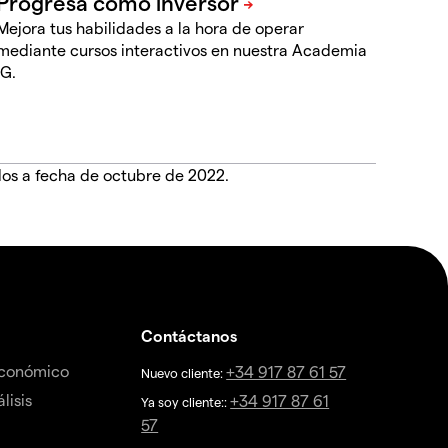
Mejora tus habilidades a la hora de operar
mediante cursos interactivos en nuestra Academia
IG.
dos a fecha de octubre de 2022.
Contáctanos
económico
+34 917 87 61 57
Nuevo cliente:
lisis
+34 917 87 61
Ya soy cliente::
57