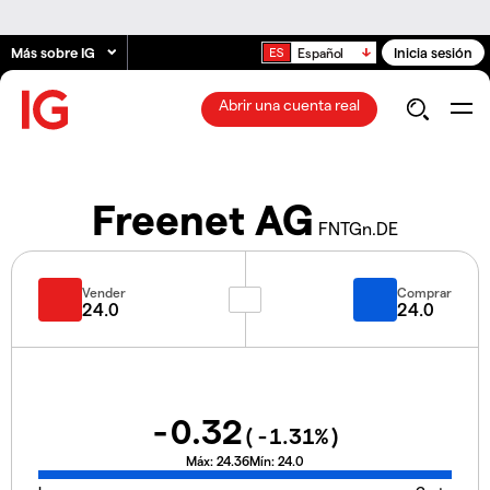
Más sobre IG
Inicia sesión
Español
Abrir una cuenta real
Freenet AG
FNTGn.DE
Vender
Comprar
24.0
24.0
-0.32
(
-1.31
%)
Máx:
24.36
Mín:
24.0