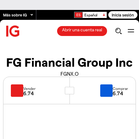
Más sobre IG
Inicia sesión
Español
Abrir una cuenta real
FG Financial Group Inc
FGNX.O
Vender
Comprar
6.74
6.74