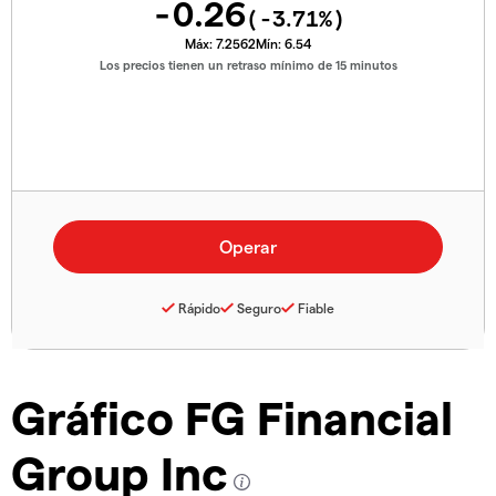
-0.26
(
-3.71
%)
Máx:
7.2562
Mín:
6.54
Los precios tienen un retraso mínimo de 15 minutos
Rápido
Seguro
Fiable
Gráfico FG Financial
Group Inc