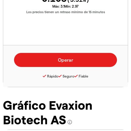
Máx:
3.1
Mín:
2.97
Los precios tienen un retraso mínimo de 15 minutos
Rápido
Seguro
Fiable
Gráfico Evaxion
Biotech AS