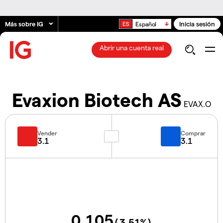
Más sobre IG
Inicia sesión
Español
Abrir una cuenta real
Evaxion Biotech AS
EVAX.O
Vender
Comprar
3.1
3.1
0.105
(
3.51
%)