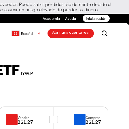
roveedor. Puede sufrir pérdidas rápidamente debido al
e asumir un riesgo elevado de perder su dinero.
Academia
Ayuda
Inicia sesión
Abrir una cuenta real
Español
ETF
IYW.P
Vender
Comprar
251.27
251.27