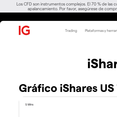
Los CFD son instrumentos complejos. El 70 % de las c
apalancamiento. Por favor, asegúrese de compre
Trading
Plataformas y herra
iSha
Gráfico iShares US
5 Mins