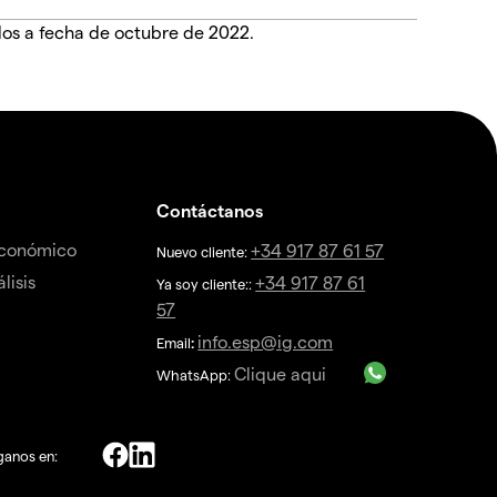
dos a fecha de octubre de 2022.
Contáctanos
económico
+34 917 87 61 57
Nuevo cliente:
lisis
+34 917 87 61
Ya soy cliente::
57
info.esp@ig.com
Email
:
Clique aqui
WhatsApp:
ganos en: