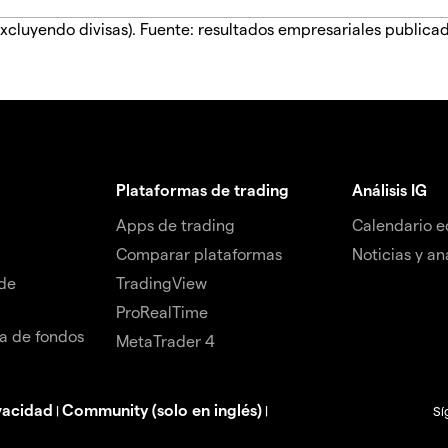
xcluyendo divisas). Fuente: resultados empresariales publica
Plataformas de trading
Análisis IG
Apps de trading
Calendario 
Comparar plataformas
Noticias y aná
de
TradingView
ProRealTime
da de fondos
MetaTrader 4
vacidad
Community (solo en inglés)
|
|
Sí