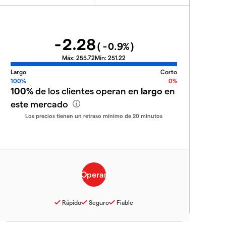
-2.28
(
-0.9
%)
Máx:
255.72
Mín:
251.22
Largo
Corto
100%
0%
100%
de los clientes operan en
largo
en
este mercado
Los precios tienen un retraso mínimo de 20 minutos
Rápido
Seguro
Fiable