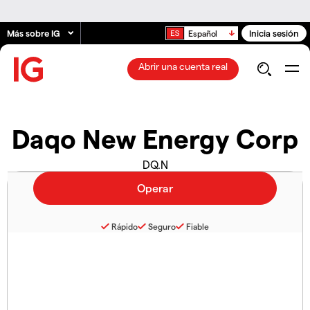
Más sobre IG
Inicia sesión
Español
Abrir una cuenta real
Daqo New Energy Corp
DQ.N
Rápido
Seguro
Fiable