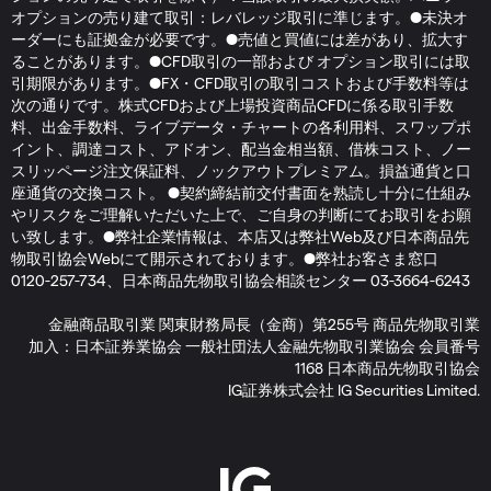
オプションの売り建て取引：レバレッジ取引に準じます。●未決オ
ーダーにも証拠金が必要です。●売値と買値には差があり、拡大す
ることがあります。●CFD取引の一部および オプション取引には取
引期限があります。●FX・CFD取引の取引コストおよび手数料等は
次の通りです。株式CFDおよび上場投資商品CFDに係る取引手数
料、出金手数料、ライブデータ・チャートの各利用料、スワップポ
イント、調達コスト、アドオン、配当金相当額、借株コスト、ノー
スリッページ注文保証料、ノックアウトプレミアム。損益通貨と口
座通貨の交換コスト。 ●契約締結前交付書面を熟読し十分に仕組み
やリスクをご理解いただいた上で、ご自身の判断にてお取引をお願
い致します。●弊社企業情報は、本店又は弊社Web及び日本商品先
物取引協会Webにて開示されております。●弊社お客さま窓口
0120-257-734、日本商品先物取引協会相談センター 03-3664-6243
金融商品取引業 関東財務局長（金商）第255号 商品先物取引業
加入：日本証券業協会 一般社団法人金融先物取引業協会 会員番号
1168 日本商品先物取引協会
IG証券株式会社 IG Securities Limited.