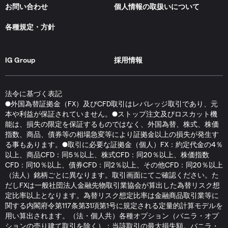
お問い合わせ
個人情報の取扱いについて
各種規定・方針
IG Group
採用情報
法令に基づく表記
●外国為替証拠金（FX）及びCFD取引はレバレッジ取引であり、元
本や利益が保証されていません。●ストップ注文及びロスカット機
能は、損失の限定を保証するものではなく、外国為替、株式、株価
指数、商品、債券等の相場急変等により証拠金以上の損失が発生す
る事もあります。●取引に必要な証拠金（個人）FX：約定代金の4％
以上、商品CFD：同5％以上、株式CFD：同20％以上、株価指数
CFD：同10％以上、債券CFD：同2％以上、その他CFD：同20％以上
（法人）銘柄ごとに異なります。取引画面にてご確認ください。た
だしFXは一般社団法人金融先物取引業協会が算出した為替リスク想
定比率以上となります。為替リスク想定比率は金融商品取引業等に
関する内閣府令第117条第31項第1号に規定される定量的計算モデルを
用い算出されます。（法・個人共）各種オプション（バニラ・オプ
ションの売り建て取引を除く）：当該取引の最大損失額。バニラ・