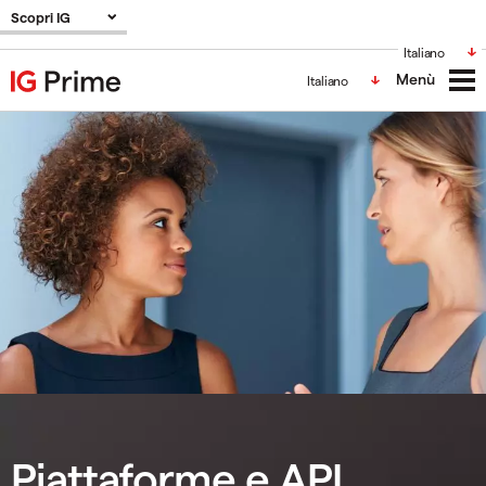
Scopri IG
Italiano
Menù
Italiano
Piattaforme e API