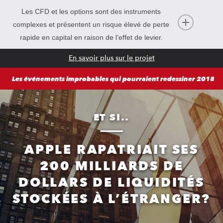
Les CFD et les options sont des instruments
complexes et présentent un risque élevé de perte
rapide en capital en raison de l’effet de levier.
En savoir plus sur le projet
Les événements improbables qui pourraient redessiner 2018
ET SI..
APPLE RAPATRIAIT SES
200 MILLIARDS DE
DOLLARS DE LIQUIDITÉS
STOCKÉES À L’ÉTRANGER?