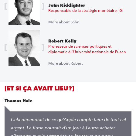
John Kicklighter
Responsable de la stratégie monétaire, IG
More about John
Robert Kelly
Professeur de sciences politiques et
diplomatie à l’Université nationale de Pusan
More about Robert
[ET SI ÇA AVAIT LIEU?]
Thomas Hale
Cela dépendrait de ce qu’Apple compte faire de tout cet
argent. La firme pourrait d’un jour à l’autre acheter
n’importe quelle entreprise ou lancer un nouveau