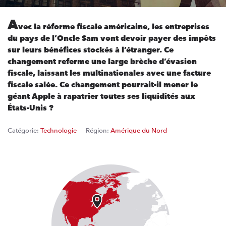
A
vec la réforme fiscale américaine, les entreprises
du pays de l’Oncle Sam vont devoir payer des impôts
sur leurs bénéfices stockés à l’étranger. Ce
changement referme une large brèche d’évasion
fiscale, laissant les multinationales avec une facture
fiscale salée. Ce changement pourrait-il mener le
géant Apple à rapatrier toutes ses liquidités aux
États-Unis ?
Catégorie:
Technologie
Région:
Amérique du Nord