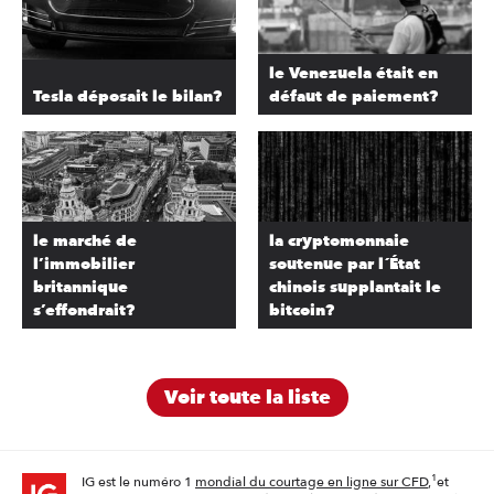
le Venezuela était en
Tesla déposait le bilan?
défaut de paiement?
le marché de
la cryptomonnaie
l’immobilier
soutenue par l´État
britannique
chinois supplantait le
s’effondrait?
bitcoin?
Voir toute la liste
1
IG est le numéro 1
mondial du courtage en ligne sur CFD
,
et