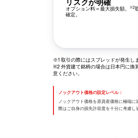
リスクが明確
※2
オプション料＝最大損失額。
確定。
※1 取引の際にはスプレッドが発生し
※2 外貨建て銘柄の場合は日本円に
意ください。
ノックアウト価格の設定レベル：
ノックアウト価格を原資産価格に極端に
際はご自身の損失許容度を十分に考慮し