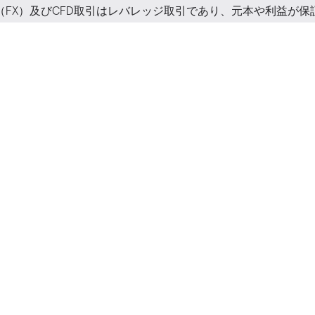
（FX）及びCFD取引はレバレッジ取引であり、元本や利益が保
/ CFD /ノックア
を広げる。
アウト・オプションの取引を組み合わせたポートフォリ
数を。