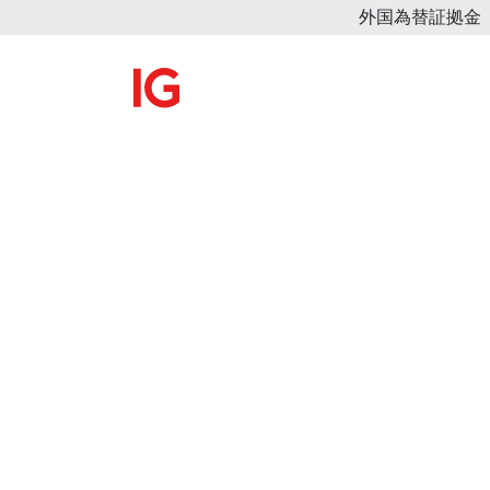
外国為替証拠金
IG証券のFX 
で
投資の可能性
現物投資にFX / CFD /ノック
FX / CFD取引にはより豊富な銘柄