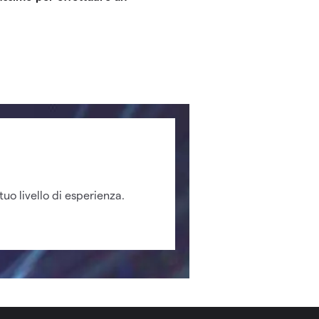
 tuo livello di esperienza.
do sul tasto posizionato
dina, cliccare su