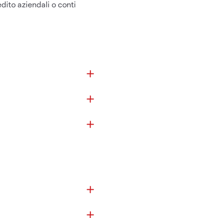
dito aziendali o conti
 cliccare sul pulsante
sso a destra dello schermo,
una modalità di pagamento.
r tasso di cambio
utaria, moltiplichiamo
me e indirizzo riportati
icati (la cui valuta di