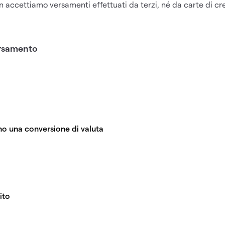
 accettiamo versamenti effettuati da terzi, né da carte di cre
ersamento
nto dalla piattaforma per computer, basta accedere a
My IG
e
conto su cui vuoi aggiungere fondi.
 dispositivo iOS o Android, clicca su "Conto" nell'angolo in ba
vuoi aggiungere fondi e clicca su "Versamenti" per scegliere 
ione valutaria standard è dello 0,5%, che si aggiunge al miglio
erse banche. Per aggiungere il nostro costo di conversione val
o
mbio sottostante per 1,005.
curati che i dati della tua
carta corrispondano al nome, cogno
ersare 1000 $ da un conto bancario in USD sul tuo conto Certif