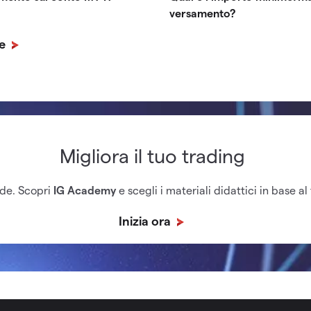
versamento?
le
Migliora il tuo trading
ide. Scopri
IG Academy
e scegli i materiali didattici in base al
Inizia ora
re un versamento è quello di aprire la sezione "Conti" cliccan
a home di My IG, selezionare il conto pertinente dal menu a ten
una modalità di pagamento.