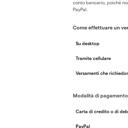
conto bancario, poiché non
PayPal.
Come effettuare un v
Per effettuare un versame
"Versamenti" di fianco al 
Apri l'applicazione sul tuo
seleziona il conto su cui 
Il nostro costo di convers
disponibile fornito da div
Modalità di pagament
innanzitutto il tasso di ca
Esempio:
Se usi questo metodo, assi
Supponiamo che tu voglia v