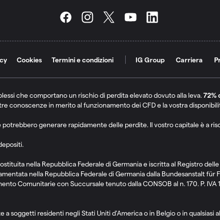
acy
Cookies
Termini e condizioni
IG Group
Carriera
P
lessi che comportano un rischio di perdita elevato dovuto alla leva.
72% d
tre conoscenze in merito al funzionamento dei CFD e la vostra disponibilità 
 potrebbero generare rapidamente delle perdite. Il vostro capitale è a ris
depositi.
tituita nella Repubblica Federale di Germania e iscritta al Registro dell
lamentata nella Repubblica Federale di Germania dalla Bundesanstalt für
estimento Comunitarie con Succursale tenuto dalla CONSOB al n. 170. P. IVA
 soggetti residenti negli Stati Uniti d'America o in Belgio o in qualsiasi alt