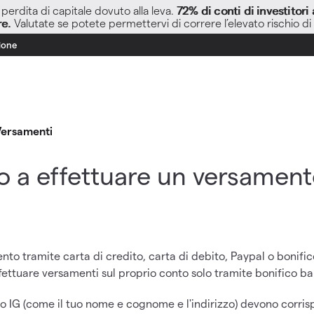
perdita di capitale dovuto alla leva.
72% di conti di investitor
re.
Valutate se potete permettervi di correre l’elevato rischio di
zione
Versamenti
 a effettuare un versament
to tramite carta di credito, carta di debito, Paypal o bonifico 
fettuare versamenti sul proprio conto solo tramite bonifico ba
o IG (come il tuo nome e cognome e l'indirizzo) devono corris