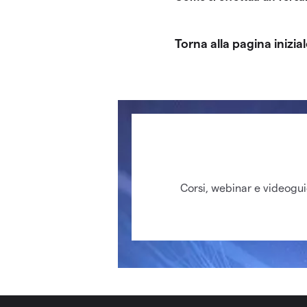
Torna alla pagina inizia
Corsi, webinar e videogu
Un altro modo per effettua
nella parte superiore dell
"Versamenti" e scegliere 