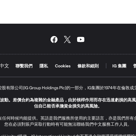
（基差+IG費用）
率和360天除數，因為您用美元交易美國指數
多頭掉期利息
空頭掉期利息
差+IG費用）
國原油短倉合約
聯繫我們
隱私
Cookies
條款和細則
IG 集團
，新加坡元以及南非蘭特結算的市場使用365天除數，這一除數也適用於
0美元的長倉合約
-0.15
其他市場使用360天除數
 31 = A$2.258
d是IG集團控股有限公司(IG Group Holdings Plc)的一部分，IG集團於197
365 = A$0.386
1.50 負調整
波動。差價合約為複雜的金融產品，由於槓桿作用而存在迅速虧損的高風
估自己能否承擔資金損失的高風險。
.258 - A$0.386) = A$18.72*
在任何時候均能提供。英語是我們服務所使用的主要語言，亦是我們所有
本算法？
短倉合約您持有100份波動率指數短倉合約。
入您的賬戶，因為您持有的是短倉，並且下一期主力合約價格高於即期主
您在必須對賬戶采取行動時有可能無法聯絡我們中文服務工作人員。