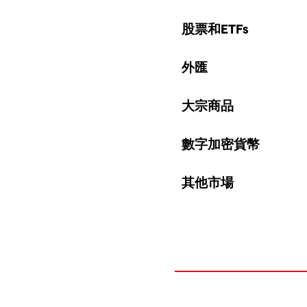
股票指數未平倉的差價合
費用貨幣
是由差價合約的
費用貨幣
是由差價合約的
我們對外匯以及現貨金屬
基準利率根據基礎商品的
基準利率根據基礎商品的
請注意，週五晚上10點
什麼是隔夜融資率(Tom-nex
大宗商品現貨差價合約
借贷费
也會被計入隔夜融資調
用
：當您通過現貨
我們的波動率指數（VI
隔夜融資率的英文
Tom-Ne
如果您持有長倉，您需為
費用中。不同的股票收費
外匯交易。這是為了讓交
25%）。對於以太幣/比
有可能改變。請在交易前
了解更多我們的大宗商
的數字加密貨幣，需支付0.
公式：
下列資產的隔夜融資費用
如果您持有短倉，您將因英
大宗商品融資費的收費
請注意，週三晚上10點(
請注意，週五晚上10點
5%）。對於以太幣/比特
為外匯是以T+2的基礎結
歐洲波動率指數、OAT法
0.0208%（年化7.5%
位需要在週五晚上10點後
國債、美國2年/5年/1
請注意，週五晚上10
我們於每週七天（包括週
公式：
整。
倉位，將按照多日而非一
*價格=晚上10點價格（U
這些現貨差價合約價格由