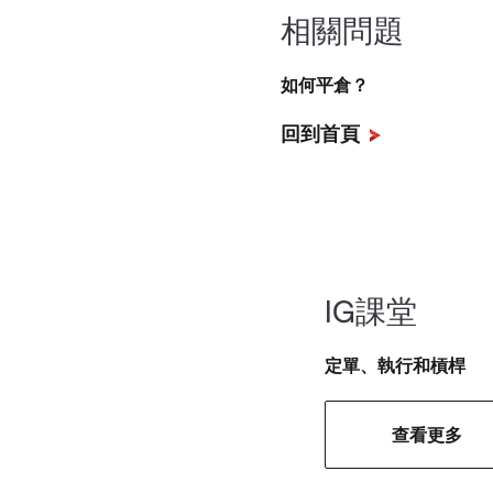
計算出外匯對隔夜融資費
調整費用之中。正負調整
相關問題
我們將會定期評估我們的隔
富時100以及其他用英鎊
公式：
大宗商品融資費基於持有
計算公式：合約的數量 × 市
其他市場使用360天除數
如何平倉？
*價格=晚上10點價格（U
計算該公式共有三步:
請注意，週五晚上10點
請查看下述計算比特幣隔夜
富時100以及其他用英鎊
回到首頁
其他市場使用360天除數
1. 基差（沿期貨曲線
例如：
比特幣
公式：
(P3 – P2) ÷ (T2 – T1)
您持有兩份美國科技100
例如：
持有1手比特幣長倉合約，
計算該公式共有三步:
T1 =
上一起主力合約交
合約價值為$100
您持有Rio Tinto Ltd (澳
T2 =
即期主力合約交
每份合約價值為1澳元
(1 x 30,000) 
1. 基差（沿期貨曲線的日
IG課堂
晚上10點（UK標準時）的價
P2 =
即期主力合約價
平倉價格為83.90
一個月的澳元LIBOR利率是1
P3 =
下一期主力合約
客戶需支付每日$
(P3 – P2) ÷ (T2 – T1)
SOFR利率*為1.53%
定單、執行和槓桿
2. IG費用
費用 = 1500 x 1 x 83.90 x (
T1 = 上一起主力合約交割
費用 = 2 x $100 x 6957 x (3
T2 = 即期主力合約交割日
查看更多
價格 x 3% ÷ 365
= A$125,850 x 4.89% ÷ 36
P2 = 即期主力合約價格
P3 = 下一期主力合約價格
= $1,391,400 x 1.47% ÷ 36
3. 調整費