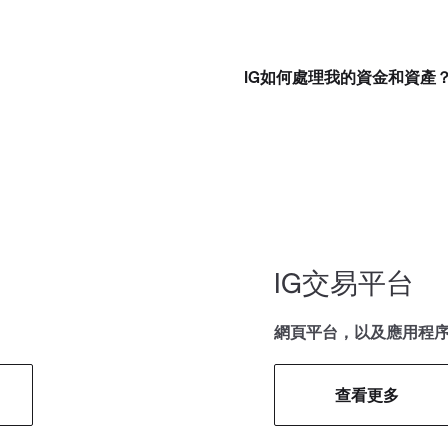
用的最簡易方式就是在我們平台上
查詢掉期利息
，並用下列公式計算：
取決於您的倉位看漲或看跌，以及下一份期貨合約的價格高低。
合約的數量×合約價值×價格×（3%管理費+/-相關基準利率）÷360
夜融資費用，並隨時在我們網站及合約詳情中公佈最新信息。
，新加坡元以及南非蘭特結算的市場使用365天除數
成本，以及每年3%的管理費。
場價格 × 上述適用費率
IG如何處理我的資金和資產
K標準時）如果長倉+ 如果短倉-
（英國標準時）後仍未平倉的倉位將會收取三天的融資費用以覆蓋週末所產
融資費用的例子：
，新加坡元以及南非蘭特結算的市場使用365天除數
的日常變動）
長倉隔夜融資
比特幣短倉
的短倉差價合約
當前交易價位為：30,000。
持有1手比特幣短倉合約，當前
割日
洲股票) 1500份長倉
割日
x 0.0694% = $20.82
(1 x 30,000) x 0.
常變動）
IG交易平台
格為6957
格
.89%
價格
20.82的融資費用。
客戶將獲得每日$4.
網頁平台，以及應用程
3% + 1.89%) ÷ 360
日
% - 1.53%) ÷ 360
查看更多
0
0