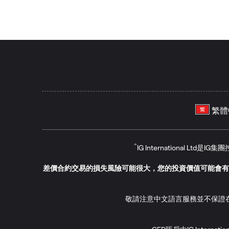
= A$17.09 隔夜融資費
公式：
2. IG費用
= $56.82 隔夜融資費
合約的數量×合約規模×
長倉：
價格 x 3% ÷ 365/360
*我們使用的是SOFR利
合約的數量×合約價值×
例如：
3. 調整費
短倉：
合約的數量×合約價值×
合約的數量×合約規模×（基
您持有一份10美元美
T2 – T1 = 31 天
例如：
P2 價格是 4700
富時100以及其他用英鎊
P3 價格是 4770
您持有一份澳元/美元1
品
澳元
/美元多頭掉期利息為
其他市場使用360天除數
基差 = (4770 – 4700) ÷
^
IG International Lt
IG費用 = 4700 x 3% ÷ 
1 x $10 x -0.15 = $
差價合約交易的損失風險可能很大，您的投資價值可能會有
例如：
調整費 = (1xA$10) x (A$2
敬請注意中文語言服務並不保證
什麼是外匯融資的基
您持有100份波動率指數
18.72
澳元會以正調整計
*
合約價值是 $100