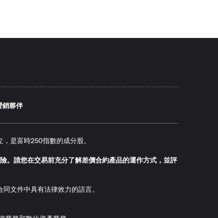
營銷夥伴
所有以人民幣結算的大宗商
4年在倫敦成立，是富時250指數的成分股。
險。請您在交易前充分了解差價合約產品的運作方式，並評
合同文件中具有法律效力的語言。
力合約價格。