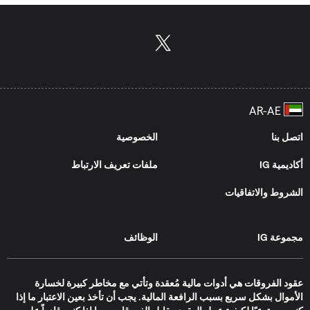
بطاقة الخصم أو عن طريق التحويل البنكي، أما العملاء المحترفون
فيمكنهم تمويل حساباتهم عبر البطاقة الائتمانية أو باستخدام بطاقة
الخصم المباشر أو عن طريق التحويل البنكي.
اتصل بنا
الخصوصية
أكاديمية IG
ملفات تعريف الارتباط
الشروط والاتفاقيات
مجموعة IG
الوظائف
عقود الفروقات هي أدوات مالية مُعقدة وتأتي مع مخاطر كبيرة لخسارة
الأموال بشكل سريع بسبب الرافعة المالية. يجب أن تأخذ بعين الاعتبار ما إذا