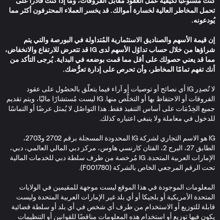
كنت مستوعبًا لكيفية عمل العقود مقابل الفروقات، وما إذا كنت قادراً على
تحمل
المخاطر
العالية لخسارة أموالك. قد يخسر العملاء المحترفون أكثر مما
يُودعونه.
إن قيمة الأسهم والصناديق الاستثمارية المُتداولة في البورصة والتي يتم
شراؤها من خلال حساب تداوُل الأسهم لدى IG قد تتعرض للارتفاع والانخفاض،
مما قد يعني حصولك على أقل مما قمت بوضعه في البداية. يُرجى التأكد من
أنك تفهم تمامًا المخاطر، وأن تحرص على إدارة تعرُّضك.
لا تُصدِر IG أي نصائح أو توصيات أو آراء فيما يتعلّق بالحصُول على عقود
الفروقات أو الاحتفاظ بها أو التخلُّص منها. IG ليست مُستشارًا ماليّا، ويتم تقديم
جميع الخِدْمَات على أساس التنفيذ فقط. هذا التواصُل لا يُمثل عرضًا أو التماسًا
للدخول في معاملة ولا ينبغي اعتباره كذلك.
IG هو الاسم التجاري لشركة IG المحدودة المسجلة برقم 2702 و2703،
الطابق 27، البرج 2، الفتان كارنسي هاوس، مركز دبي المالي العالمي، دبي،
الإمارات العربية المتحدة. IG مُرخصة من طرف سلطة دبي للخدمات المالية
تحت الرقم المرجعي الخاص بالشركة (F001780).
المعلومات الموجودة في هذا الموقع ليست موجهة للمقيمين في الولايات
المتحدة الأمريكية أو بلجيكا أو أي بلد غير الإمارات العربية المتحدة وليست
قابلة للتوزيع أو الاستخدام من طرف أي شخص في أي بلد أو سلطة قضائية
يكون فيها توزيع أو استخدام هذه المعلومات مناقضًا للقوانين أو التنظيمات