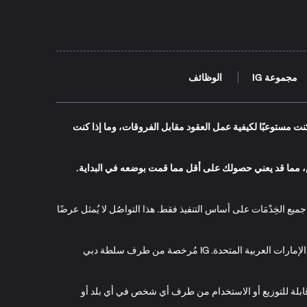
مجموعة IG
الوظائف
نت مستوعبًا لكيفية عمل العقود مقابل الفروقات، وما إذا كنت
ي يتم شراؤها من خلال حساب تداوُل الأسهم لدى IG قد تتعرض للارتفاع والانخفاض، مما قد يعني حصولك على أقل مما قمت بوضعه في البداية.
روقات أو الاحتفاظ بها أو التخلُّص منها. IG ليست مُستشارًا ماليّا، ويتم تقديم جميع الخِدْمَات على أساس التنفيذ فقط. هذا التواصُل لا يُمثل عرضًا
IG هو الاسم التجاري لشركة IG المحدودة المسجلة برقم 2702 و2703، الطابق 27، البرج 2، الفتان كارنسي هاوس، مركز دبي المالي العالمي، دبي، الإمارات العربية المتحدة. IG مُرخصة من طرف سلطة دبي
ت قابلة للتوزيع أو الاستخدام من طرف أي شخص في أي بلد أو