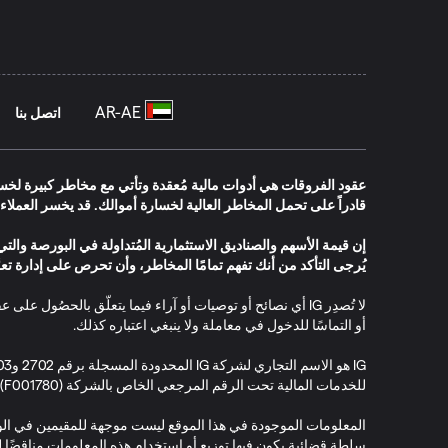
اتصل بنا
عقود الفروقات هي أدوات مالية مُعقدة وتأتي مع مخاطر كبيرة لخسار
قادراً على تحمل
المخاطر
العالية لخسارة أموالك. قد يخسر العملاء 
يُرجى التأكد من أنك تفهم تمامًا المخاطر، وأن تحرص على إدارة تعر
أو التماسًا للدخول في معاملة ولا ينبغي اعتباره كذلك.
للخدمات المالية تحت الرقم المرجعي الخاص بالشركة (F001780).
المعلومات الموجودة في هذا الموقع ليست موجهة للمقيمين في الولاي
سلطة قضائية يكون فيها توزيع أو استخدام هذه المعلومات مناقضًا لل