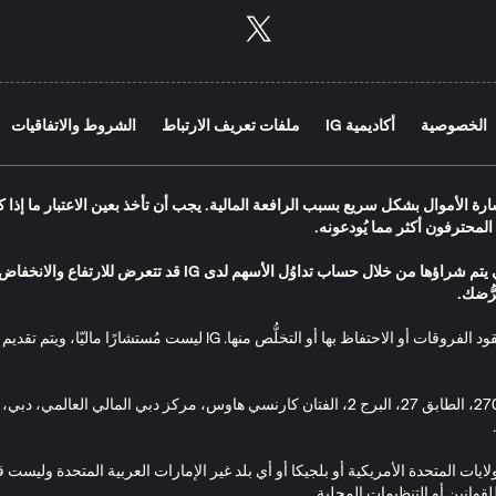
الخصوصية
أكاديمية IG
ملفات تعريف الارتباط
الشروط والاتفاقيات
ة الأموال بشكل سريع بسبب الرافعة المالية. يجب أن تأخذ بعين الاعتبار ما إذا ك
المحترفون أكثر مما يُودعونه.
إن قيمة الأسهم والصناديق الاستثمارية المُتداولة في البورصة والت
ُّضك.
لا تُصدِر IG أي نصائح أو توصيات أو آراء فيما يتعلّق بالحصُول على عقود الف
ات المتحدة الأمريكية أو بلجيكا أو أي بلد غير الإمارات العربية المتحدة وليس
قوانين أو التنظيمات المحلية.